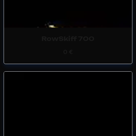
RowSkiff 700
0 €