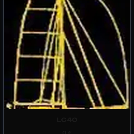
LC40
0 €