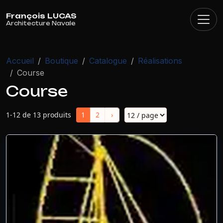
Panneau de gestion des cookies
Accueil
Boutique
Catalogue
Réalisations
Course
Course
1-12 de 13 produits
1
2
›