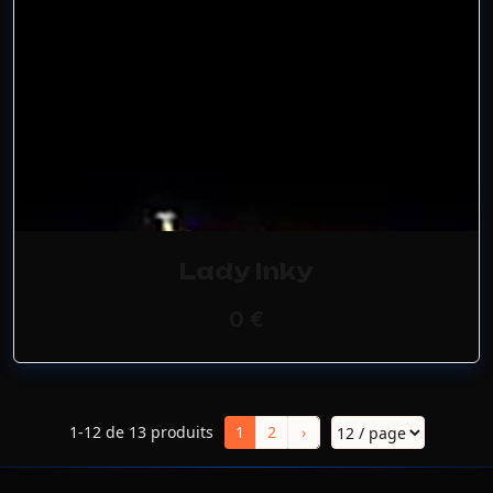
Lady Inky
0 €
1-12 de 13 produits
1
2
›