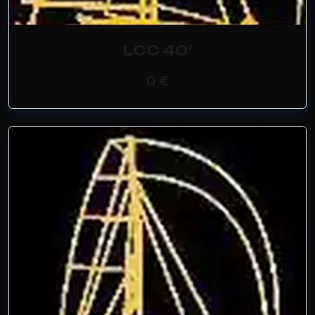
LCC 40'
0 €