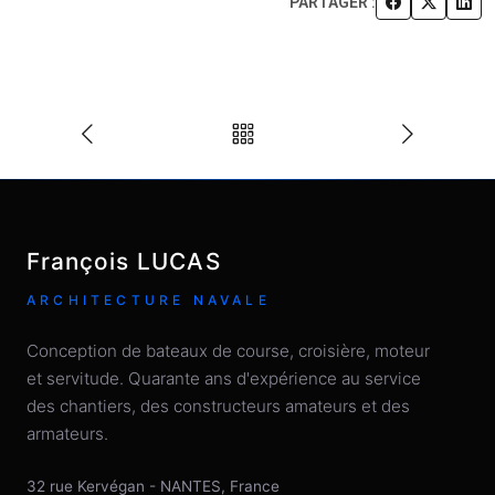
PARTAGER :
François LUCAS
ARCHITECTURE NAVALE
Conception de bateaux de course, croisière, moteur
et servitude. Quarante ans d'expérience au service
des chantiers, des constructeurs amateurs et des
armateurs.
32 rue Kervégan
-
NANTES
,
France