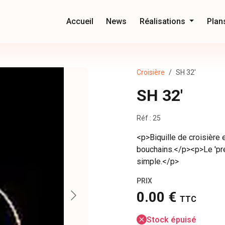
Accueil
News
Réalisations
Plan
Croisière
SH 32'
SH 32'
Réf : 25
<p>Biquille de croisière
bouchains.</p><p>Le 'pre
simple.</p>
PRIX
0.00 €
TTC
Stock épuisé