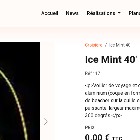
Accueil
News
Réalisations
Plan
Croisière
Ice Mint 40'
Ice Mint 40'
Réf : 17
<p>Voilier de voyage et 
aluminium (coque en form
de beacher sur la quille 
puissante, largeur maxi
360 degrés.</p>
PRIX
0.00 €
TTC