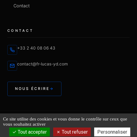
Contact
CONTACT
+33 2 40 08 06 43
contact@fr-lucas-yd.com
NOUS ÉCRIRE
Ce site utilise des cookies et vous donne le contrôle sur ceux que
© 2026 FR LUCAS. Tous droits réservés.
vous souhaitez activer
Mentions légales
Politique de confidentialité
Plan du site
Tout accepter
Tout refuser
Personnaliser
Site réalisé par
Aerial Group