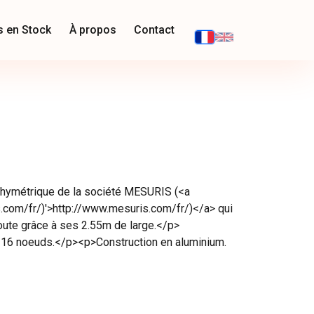
s en Stock
À propos
Contact
thymétrique de la société MESURIS (<a
.com/fr/)'>http://www.mesuris.com/fr/)</a> qui
route grâce à ses 2.55m de large.</p>
e 16 noeuds.</p><p>Construction en aluminium.