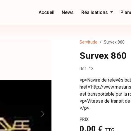
Accueil
News
Réalisations
Plan
Servitude
Survex 860
Survex 860
Réf : 13
<p>Navire de relevés ba
href='http://www.mesuris
est transportable par la 
<p>Vitesse de transit d
</p>
PRIX
0.00 €
TTC