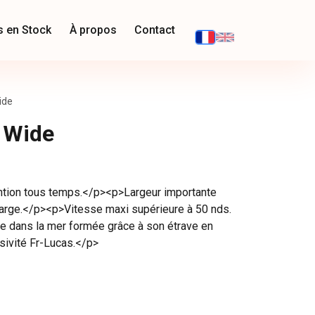
s en Stock
À propos
Contact
ide
 Wide
ntion tous temps.</p><p>Largeur importante
harge.</p><p>Vitesse maxi supérieure à 50 nds.
 dans la mer formée grâce à son étrave en
usivité Fr-Lucas.</p>