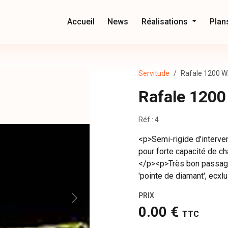
Accueil
News
Réalisations
Plan
Servitude
Rafale 1200 W
Rafale 1200
Réf : 4
<p>Semi-rigide d'interve
pour forte capacité de c
</p><p>Très bon passage
'pointe de diamant', ecxl
PRIX
0.00 €
TTC