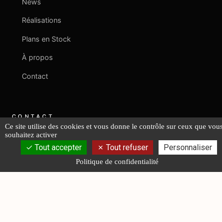
News
Réalisations
Plans en Stock
À propos
Contact
CONTACT
Ce site utilise des cookies et vous donne le contrôle sur ceux que vou
souhaitez activer
+33 2 40 08 06 43
Tout accepter
Tout refuser
Personnaliser
Politique de confidentialité
contact@fr-lucas-yd.com
NOUS ÉCRIRE