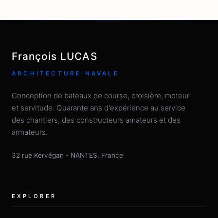
François LUCAS
ARCHITECTURE NAVALE
Conception de bateaux de course, croisière, moteur
et servitude. Quarante ans d'expérience au service
des chantiers, des constructeurs amateurs et des
armateurs.
32 rue Kervégan
-
NANTES
,
France
EXPLORER