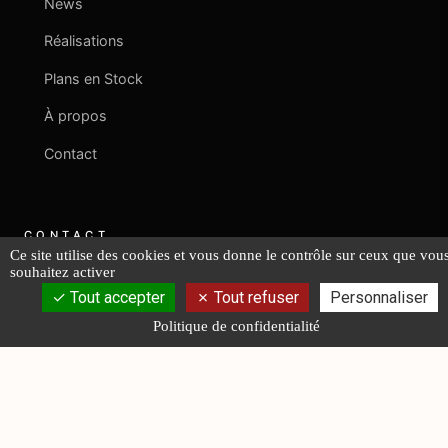
News
Réalisations
Plans en Stock
À propos
Contact
CONTACT
Ce site utilise des cookies et vous donne le contrôle sur ceux que vou
souhaitez activer
+33 2 40 08 06 43
Tout accepter
Tout refuser
Personnaliser
Politique de confidentialité
contact@fr-lucas-yd.com
NOUS ÉCRIRE