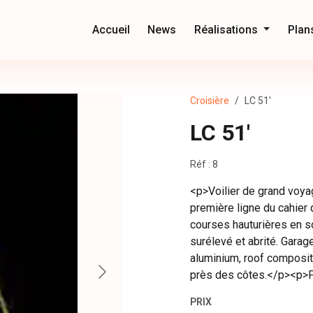
Accueil
News
Réalisations
Plan
Croisière
LC 51'
LC 51'
Réf : 8
<p>Voilier de grand voyage
première ligne du cahier 
courses hauturières en s
surélevé et abrité. Gara
aluminium, roof composite
près des côtes.</p><p>P
PRIX