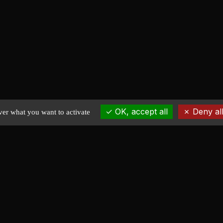
OK, accept all
Deny all
ver what you want to activate
EXPLORE