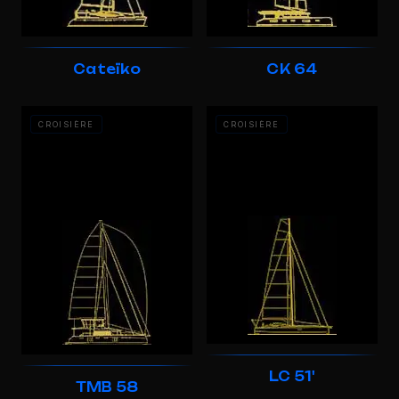
Cateïko
CK 64
CROISIÈRE
CROISIÈRE
LC 51'
TMB 58