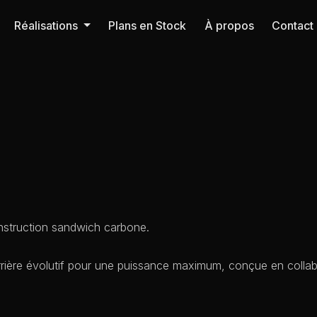
Réalisations
Plans en Stock
À propos
Contact
nstruction sandwich carbone.
rière évolutif pour une puissance maximum, conçue en colla