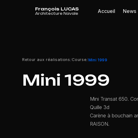
Panneau de gestion des cookies
Accueil
News
Retour aux réalisations
Course
/
/
Mini 1999
Mini 1999
Mini Transat 650. Co
Quille 3d
Carène à bouchain ar
RAISON.