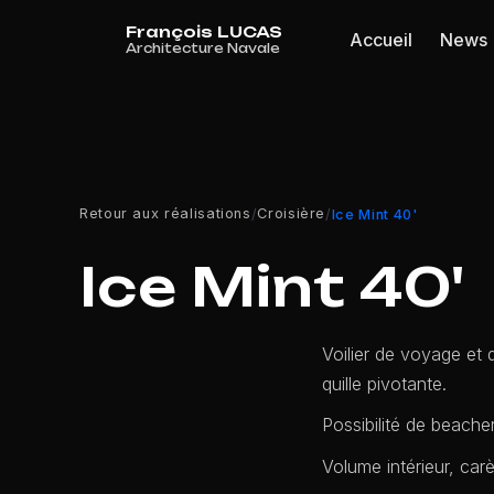
Panneau de gestion des cookies
Accueil
News
Retour aux réalisations
Croisière
/
/
Ice Mint 40'
Ice Mint 40'
Voilier de voyage et
quille pivotante.
Possibilité de beacher 
Volume intérieur, car