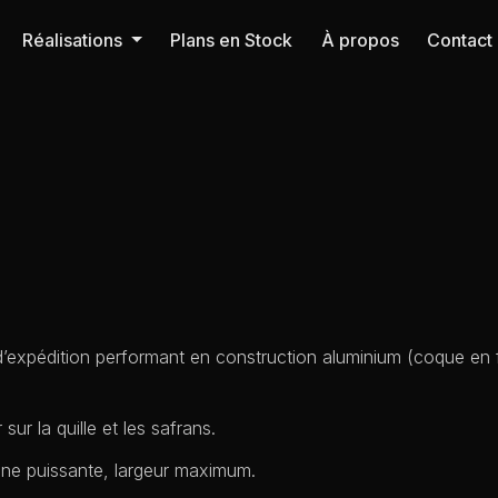
Réalisations
Plans en Stock
À propos
Contact
 d’expédition performant en construction aluminium (coque en
sur la quille et les safrans.
ène puissante, largeur maximum.