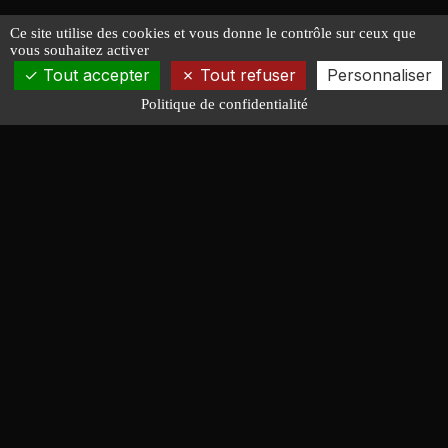
Ce site utilise des cookies et vous donne le contrôle sur ceux que
vous souhaitez activer
Tout accepter
Tout refuser
Personnaliser
Politique de confidentialité
François LUCAS
ARCHITECTURE NAVALE
Conception de bateaux de course, croisière, moteur et
servitude. Quarante ans d'expérience au service des
chantiers, des constructeurs amateurs et des
armateurs.