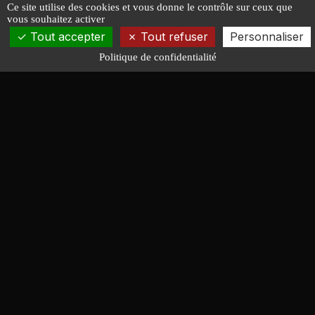
Ce site utilise des cookies et vous donne le contrôle sur ceux que
vous souhaitez activer
Tout accepter
Tout refuser
Personnaliser
Politique de confidentialité
François LUCAS
ARCHITECTURE NAVALE
Conception de bateaux de course, croisière, moteur et
servitude. Quarante ans d'expérience au service des
chantiers, des constructeurs amateurs et des
armateurs.