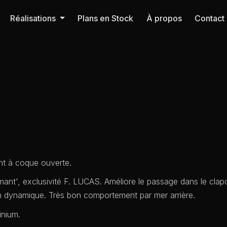
Réalisations
Plans en Stock
À propos
Contact
nt à coque ouverte.
mant', exclusivité F. LUCAS. Améliore le passage dans le clap
on dynamique. Très bon comportement par mer arrière.
inium.