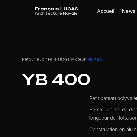
Panneau de gestion des cookies
Accueil
News
Retour aux réalisations
Moteur
/
/
YB 400
YB 400
Petit bateau polyvale
Etrave 'pointe de dia
longueur de flottais
Construction en alum