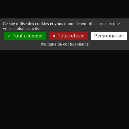
Ce site utilise des cookies et vous donne le contrôle sur ceux que
vous souhaitez activer
Tout accepter
Tout refuser
Personnaliser
Politique de confidentialité
François LUCAS
ARCHITECTURE NAVALE
Conception de bateaux de course, croisière, moteur et
servitude. Quarante ans d'expérience au service des