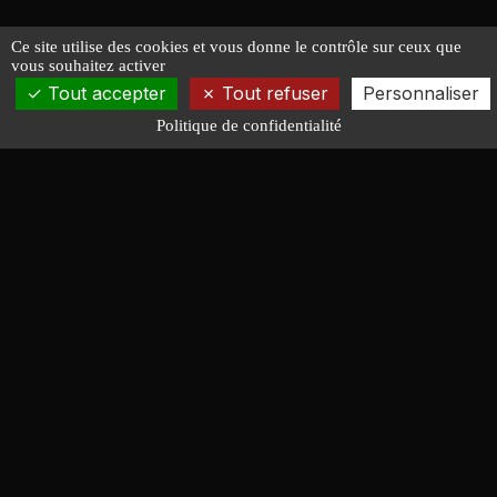
Ce site utilise des cookies et vous donne le contrôle sur ceux que
vous souhaitez activer
Tout accepter
Tout refuser
Personnaliser
Politique de confidentialité
François LUCAS
ARCHITECTURE NAVALE
Conception de bateaux de course, croisière, moteur et
servitude. Quarante ans d'expérience au service des
chantiers, des constructeurs amateurs et des
armateurs.