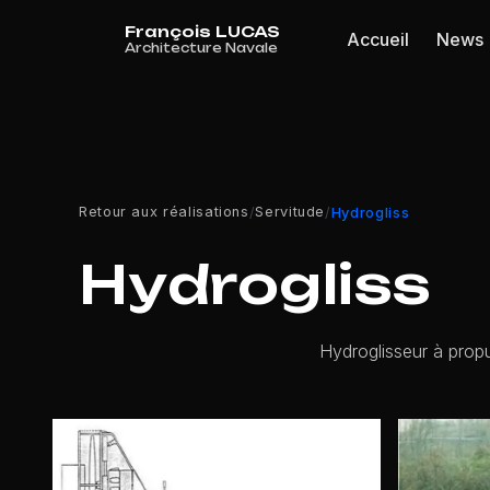
Panneau de gestion des cookies
Accueil
News
Retour aux réalisations
Servitude
/
/
Hydrogliss
Hydrogliss
Hydroglisseur à propu