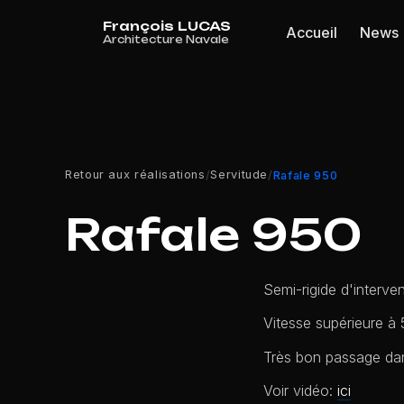
Panneau de gestion des cookies
Accueil
News
Retour aux réalisations
Servitude
/
/
Rafale 950
Rafale 950
Semi-rigide d'interve
Vitesse supérieure à
Très bon passage dan
Voir vidéo:
ici