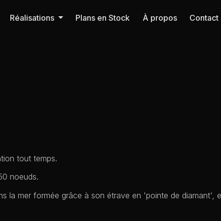
Réalisations
Plans en Stock
À propos
Contact
ntion tout temps.
 50 noeuds.
s la mer formée grâce à son étrave en 'pointe de diamant', ex