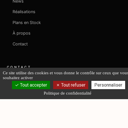
News
Réalisations
Plans en Stock
À propos
Contact
CONTACT
Ce site utilise des cookies et vous donne le contrôle sur ceux que vou
souhaitez activer
+33 2 40 08 06 43
Tout accepter
Tout refuser
Personnaliser
Politique de confidentialité
contact@fr-lucas-yd.com
NOUS ÉCRIRE