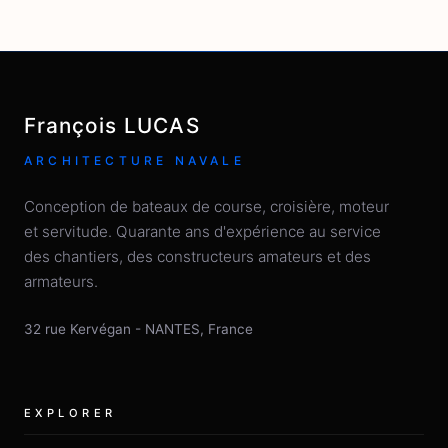
François LUCAS
ARCHITECTURE NAVALE
Conception de bateaux de course, croisière, moteur
et servitude. Quarante ans d'expérience au service
des chantiers, des constructeurs amateurs et des
armateurs.
32 rue Kervégan
-
NANTES
,
France
EXPLORER