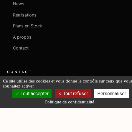
News
Réalisations
Plans en Stock
À propos
Contact
CONTACT
Ce site utilise des cookies et vous donne le contrôle sur ceux que vou
souhaitez activer
+33 2 40 08 06 43
Tout accepter
Tout refuser
Personnaliser
Politique de confidentialité
contact@fr-lucas-yd.com
NOUS ÉCRIRE