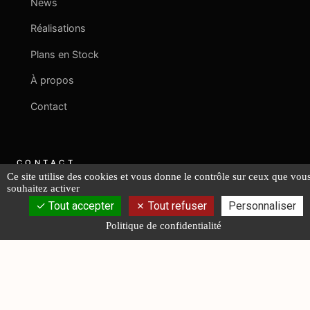
News
Réalisations
Plans en Stock
À propos
Contact
CONTACT
Ce site utilise des cookies et vous donne le contrôle sur ceux que vou
souhaitez activer
+33 2 40 08 06 43
Tout accepter
Tout refuser
Personnaliser
Politique de confidentialité
contact@fr-lucas-yd.com
NOUS ÉCRIRE