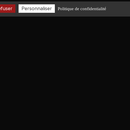
efuser
Personnaliser
Politique de confidentialité
CONTACT
+33 2 40 08 06 43
contact@fr-lucas-yd.com
NOUS ÉCRIRE