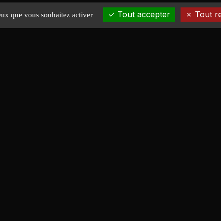
Tout accepter
Tout r
ceux que vous souhaitez activer
EXPLORER
Accueil
News
Réalisations
Plans en Stock
À propos