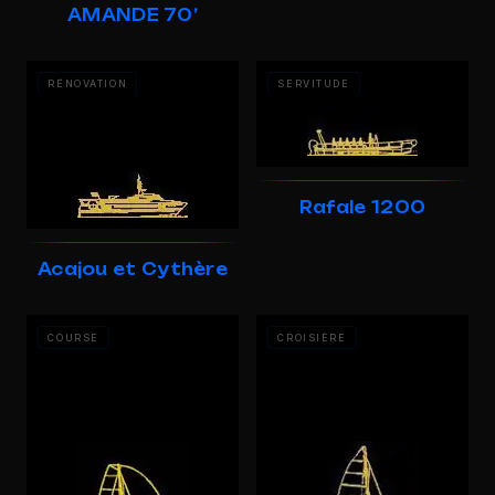
AMANDE 70’
RÉNOVATION
SERVITUDE
Rafale 1200
Acajou et Cythère
COURSE
CROISIÈRE